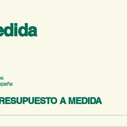
edida
os
España
RESUPUESTO A MEDIDA